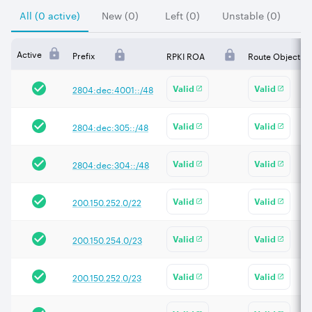
All (0 active)
New (0)
Left (0)
Unstable (0)
Active
Prefix
RPKI ROA
Route Object
2804:dec:4001::/48
Valid
Valid
2804:dec:305::/48
Valid
Valid
2804:dec:304::/48
Valid
Valid
200.150.252.0/22
Valid
Valid
200.150.254.0/23
Valid
Valid
200.150.252.0/23
Valid
Valid