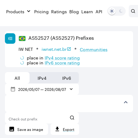
Products
Pricing
Ratings
Blog
Learn
API
AS
52527
(AS52527)
Prefixes
IW NET
iwnet.net.br
Communities
place in
IPv
4
score rating
place in
IPv
6
score rating
All
IPv4
IPv6
2026/05/07
—
2026/08/07
Check out prefix
Save as image
Export